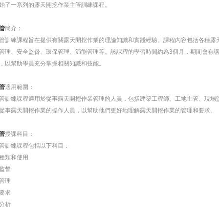
始了一系列的露天開挖作業主管訓練課程。
管
簡介：
管訓練課程旨在提供有關露天開挖作業的理論知識和實踐經驗。課程內容包括各種露
管理、安全監督、環保管理、節能管理等。該課程的學習時間約為3個月，期間會有
，以幫助學員充分掌握相關知識和技能。
管
適用範圍：
管訓練課程適用於從事露天開挖作業管理的人員，包括建築工程師、工地主管、現場
從事露天開挖作業的操作人員，以幫助他們更好地理解露天開挖作業的管理和要求。
管
授課科目：
管訓練課程包括以下科目：
種類和使用
監督
管理
要求
分析