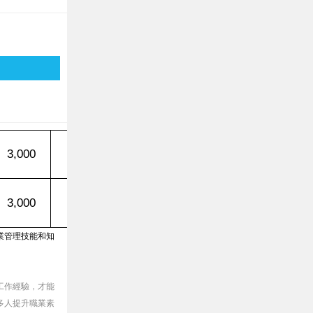
110
年
7
月
1
日後改為電腦結
3,000
3,000
訓測驗
可於本協會之場地訓練→
測驗→取得證照
3,000
3,000
310
測驗費
元
160
證照費
元
業管理技能和知
工作經驗，才能
多人提升職業素