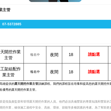
業主管
07-5372885
露天開挖作業
18
夜間
請點選
報名中
主管
施工架組配作
夜間
18
請點選
報名中
業主管
高雄提供的
露天開挖作業主管
訓練課程。我們的課程旨在培養和提高您的露天開挖作
名優秀的露天開挖作業主管。
管是指負責監督和管理露天開挖作業的人員。他們必須具備豐富的專業知識和豐富的
開挖作業，確保施工過程中安全、高效、環保、節能等多種因素的考慮。為了幫助更