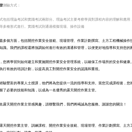
管
測驗方式：
式包括理論考試和實踐考試兩部分。理論考試主要考察學員對課程內容的理解和應用
等多種形式進行。實踐考試則通過模擬現場、操作設備
蓋多個方面，包括開挖作業安全規範、現場管理、作業計劃撰寫、土方工程機械操作
知識。我們的課程還將強調如何進行有效的溝通和管理，以便更好地指導和支持您的
，您將學習到如何建立和實施開挖作業安全管理系統，以確保工作場所的安全和健康
執行有效的培訓計劃，以提高員工對開挖作業安全的認識和重視。
經驗豐富的專業人士授課，他們將為您提供一流的指導和支持。當您完成課程後，您
握了必要的技能和知識，以成為一名優秀的露天開挖作業主管。
名露天開挖作業主管感興趣，請聯繫我們，我們將竭誠為您服務。謝謝您的關注！
露天開挖作業主管、訓練課程、開挖作業安全規範、現場管理、作業計劃撰寫、土方