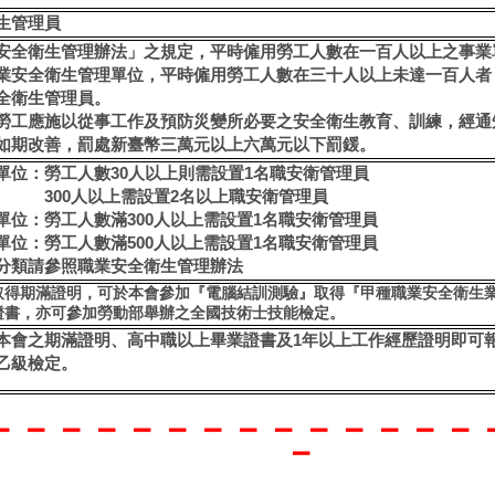
生管理員
安全衛生管理辦法」之規定，平時僱用勞工人數在一百人以上之事業
業安全衛生管理單位，平時僱用勞工人數在三十人以上未達一百人者
全衛生管理員。
勞工應施以從事工作及預防災變所必要之安全衛生教育、訓練，經通
如期改善，罰處新臺幣三萬元以上六萬元以下罰鍰。
單位：勞工人數
30
人以上則需設置
1
名職安衛管理員
300
人以上需設置
2
名以上職安衛管理員
單位：勞工人數滿
300
人以上需設置
1
名職安衛管理員
單位：勞工人數滿
500
人以上需設置
1
名職安衛管理員
分類請參照職業安全衛生管理辦法
取得期滿證明，可於本會參加『電腦結訓測驗』取得『甲種職業安全衛生
證書，亦可參加勞動部舉辦之全國技術士技能檢定。
本會之期滿證明、高中職以上畢業證書及
1
年以上工作經歷證明即可
乙級檢定。
－－－－－－－－－－－－－－
－