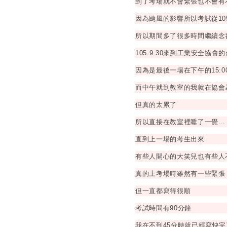
到了考場就不會緊張也不會有
因為颱風的影響所以考試從105.9
所以期間多了很多時間繼續念
105.9.30來到工業安全協
因為是最後一場在下午的15:0
而中午就到教室的我就在協會
但真的太累了
所以直接在教室裡睡了一覺...
直到上一場的考生出來
有些人開心的大笑兒也有些人
真的上考場時雖然有一些緊張
但一直都寫得很順
考試時間有90分鐘
我在不到45分時就已經寫快完