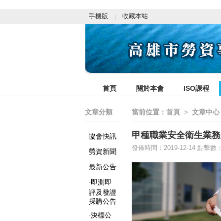
手機版
收藏本站
首頁
關於本會
ISO課程
文章分類
當前位置：
首頁
>
文章中心
甲種職業安全衛生業務
協會快訊
發佈時間：2019-12-14 點擊數：
勞資新聞
最新公告
即測即
-
評及發證
採購公告
決標公
-