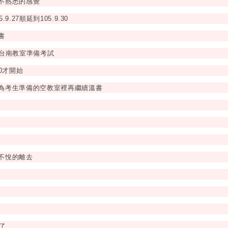
不熟悉的感覺
.27順延到105.9.30
書
會的台南教室準備考試
0才開始
為考生準備的空教室裡再繼續溫書
不悅的離去
了