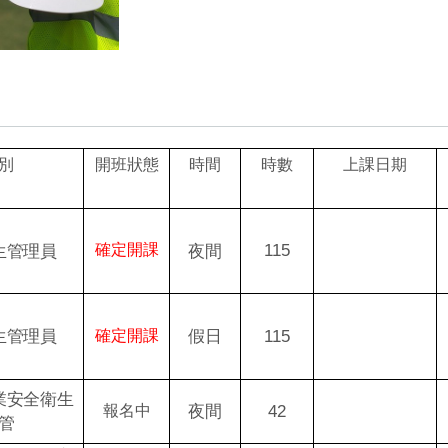
別
開班狀態
時間
時數
上課日期
115
生管理員
確定開課
夜間
生管理員
假日
115
確定開課
業安全衛生
夜間
42
報名中
管