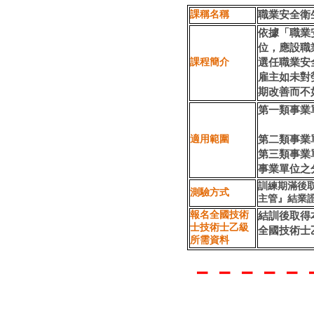
職業安全衛
課稱名稱
依據「職業
位，應設職
選任職業安
課程簡介
雇主如未對
期改善而不
第一類事業
第二類事業
適用範圍
第三類事業
事業單位之
訓練期滿後
測驗方式
主管』結業
報名全國技術
結訓後取得
士技術士乙級
全國技術士
所需資料
－－－－－