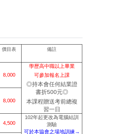
價目表
備註
學歷高中職以上畢業
8,000
可參加報名上課
◎持本會任何結業證
書折
500
元◎
8,000
本課程贈送考前總複
習一日
102
年起更改為電腦結訓
4,500
測驗
可於本協會之場地訓練→