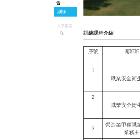
告
訓練
-
訓練課程介紹
序號
開班班
1
職業安全衛
2
職業安全衛
營造業甲種職
3
業務主