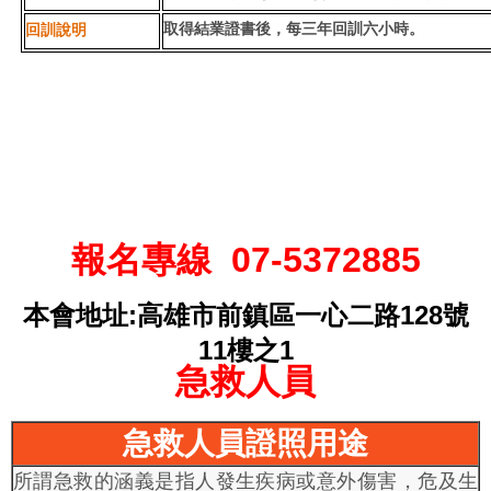
取得結業證書後，每三年回訓六小時。
回訓說明
報名專線
07-5372885
:
128
本會地址
高雄市前鎮區一心二路
號
11
1
樓之
急救人員
急救人員證照用途
所謂急救的涵義是指人發生疾病或意外傷害，危及生