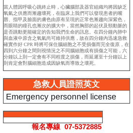
當人體因呼吸心跳終止時，心臟腦部及器官組織均將因缺乏
氧氣之供應而漸趨壞死，在臨床上我們可以發現患者的嘴
唇、指甲及臉面的膚色由原有呈現的正常色漸趨向深紫色，
而眼睛的瞳孔也漸次的擴大中，當然胸部的起伏及頸動脈的
是否跳動更能確定的告知我們生命的訊息。在四分鐘內肺中
與血液中原含之氧氣尚可維持供應，故在四分鐘內迅速急救
確實作好 CPR 時將可保住腦細胞之不受損傷而完全復原，在
四到六分鐘之間則視情況之不同腦細胞或有損傷之可能，六
分鐘以上則一定會有不同程度之損傷，而延遲至十分鐘以上
則肯定會對腦細胞造成因缺氧而導致之壞死。
急救人員證照英文
 Emergency personnel license
報名專線 07-5372885