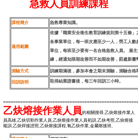
急救人員訓練課程
課程簡介
急救專業知識。
依據「職業安全衛生教育訓練規則第十五條」
各事業單位，每一班次應至少一人，勞工人數
適用範圍
單位，每班至少要有一名合格急救人員。
雇主
練，經通知限期改善而不如期改善，罰處新臺
測驗方式
訓練期滿後，參加本會之期末測驗，測驗合格
取得結業證書後，每三年回訓三小時。
回訓說明
======================================================
乙炔熔接作業人員
,
的相關搜尋
乙炔熔接作業人
,
,
,
,
員高雄
乙炔切割作業人員
乙炔熔接作業人員初訓
乙炔考照
乙炔熔接
,
,
,
,
,
複訓
乙炔焊接證照
乙炔熔接課程
氧乙炔作業
金屬熔接班