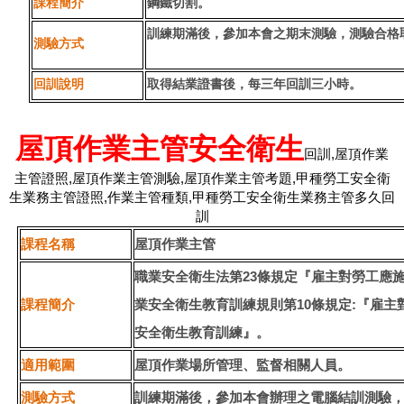
課程簡介
鋼鐵切割。
訓練期滿後，參加本會之期末測驗，測驗合格
測驗方式
回訓說明
取得結業證書後，每三年回訓三小時。
屋頂作業主管安全衛生
回訓
,
屋頂作業
主管證照
,
屋頂作業主管測驗
,
屋頂作業主管考題
,
甲種勞工安全衛
生業務主管證照
,
作業主管種類
,
甲種勞工安全衛生業務主管多久回
訓
課程名稱
屋頂作業主管
職業安全衛生法第
23
條規定『雇主對勞工應
課程簡介
業安全衛生教育訓練規則第
10
條規定
:
『雇主
安全衛生教育訓練』。
適用範圍
屋頂作業場所管理、監督相關人員。
測驗方式
訓練期滿後，參加本會辦理之電腦結訓測驗