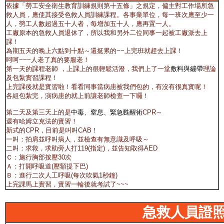
依據「勞工安全衛生教育訓練規則第十五條」之規定，偏主對工作場所急
救人員，應使其接受色救人員訓練課程。各事業單位，每一班次應至少一
人，勞工人數超過五十人者，每增加五十人，應再置一人。
工廠原本的急救人員退休了，所以我和另外二位同事一起被工廠派去上
課！
為期五天的晚上六點到十點～還挺累的~~上完班就趕去上課！
呵呵~~~人老了真的要服老！
第一天的課程老師 ，上課上的很輕鬆活潑，我們上了一堂
敷料與繃帶
理論
及包紮實習課程！
上完課後就是實習啦！看看同事當病患被我們包的，有沒有很真實呢！
各組包紮完，演病患的就上前讓老師檢查一下囉！
第二天及第三天上的是
中毒、窒息、緊急甦醒術
CPR～
還有哈姆立克法的實習！
新式的CPR，目前是叫叫CAB！
一叫：拍肩並呼叫病人，並檢查有無意識及呼吸～
二叫：求救，求助旁人打119(指定)，並告知取得AED
Ｃ：施行胸部按壓30次
Ａ：打開呼吸道(壓額提下巴)
Ｂ：進行二次人工呼吸(每次吹氣1秒鐘)
上完課馬上實習，實習一輪後就考試了~~~
急救人員證