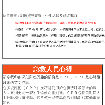
位置導覽：訓練資訊查詢 > 受訓紀錄及成績查詢
※訓練期滿職類需點按「測驗成績」查詢，瞭解結業證書取得情形。
※提醒：97年5月1日前之受訓資料，因早期訓練單位未全數上傳，故資
※職類停用：查詢結果若為「停用」職類，係因該職類停用前已取得合格
※訓練單位已撤銷：查詢結果若為已撤銷之訓練單位，係因該訓練單位已
於單位撤銷前已取得之合格證書仍具效力。
急救人員心得
最令我印象深刻與感興趣的部份是ＣＰＲ。ＣＰＲ是心肺復
甦術的英文簡寫。
心肺復甦術（ＣＰＲ）技巧是使用於心臟或呼吸停止的病
人，直到更高一層的生命救命術到達。ＣＰＲ包括口對口人
工呼吸和心臟按摩。它會使一些帶氧血流到腦部和其他重要
器官。